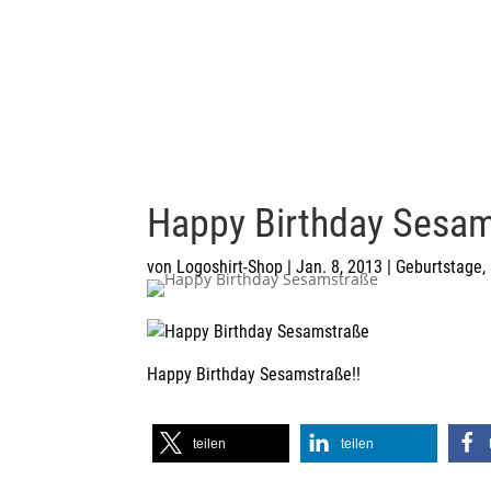
Happy Birthday Sesam
von
Logoshirt-Shop
|
Jan. 8, 2013
|
Geburtstage
,
Happy Birthday
Sesamstraße
!!
teilen
teilen