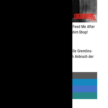
Das ultimative
Gremlins T-Shirt
– „Don’t Feed Me After
Midnight“ gibt es jetzt bei uns im Logoshirt-Shop!
Das perfekte Weihnachtsgeschenk für alle Gremlins-
Fans und echt passend für alle, die nach Anbruch der
Dunkelheit der Hunger packt…
teilen
teilen
teilen
teilen