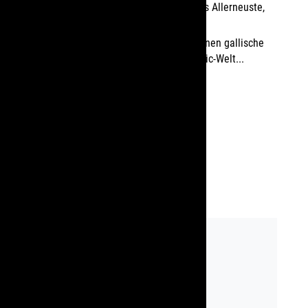
von
Logoshirt-Shop
|
Nov. 21, 2014
|
Das Allerneuste
,
Slider-Neuigkeiten
Die Abenteuer der Helden aus dem kleinen gallische
Dorf sind Kult und aus der TV- und Comic-Welt...
mehr lesen
Logoshirt-Shop
Newsletter