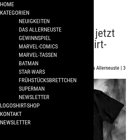
HOME
KATEGORIEN
NEUIGKEITEN
DAS ALLERNEUSTE
Gremlins T-Shirt – jetzt
GEWINNSPIEL
bei uns im Logoshirt-
MARVEL-COMICS
Shop!
MARVEL-TASSEN
BATMAN
von
Logoshirt-Shop
|
Dez. 22, 2014
|
Das Allerneuste
|
3
STAR-WARS
Kommentare
FRÜHSTÜCKSBRETTCHEN
SUPERMAN
NEWSLETTER
LOGOSHIRT-SHOP
KONTAKT
NEWSLETTER