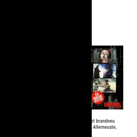
NEUIGKEITEN
STAR WARS Frühstücksbrettchen!! – jetzt brandneu
von
Logoshirt-Shop
|
März 9, 2015
|
Das Allerneuste
,
Slider-Neuigkeiten
,
Star-Wars